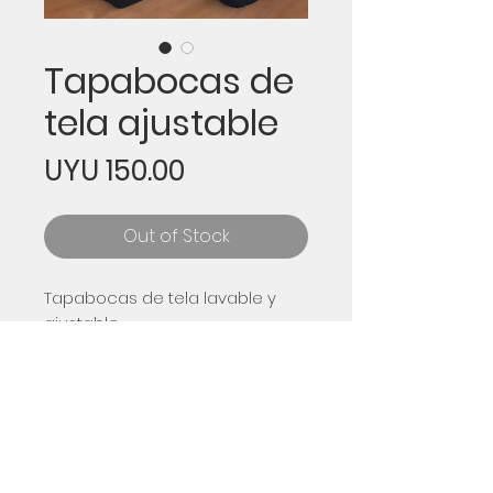
Tapabocas de
tela ajustable
Price
UYU 150.00
Out of Stock
Tapabocas de tela lavable y
ajustable.
Diseño ADN + logo de biko
Disponible en color gris y azul.
Envíos
Envíos dentro de Montevideo sin
Política de Devoluciones
costo.